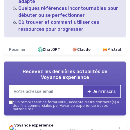
adapté
Quelques références incontournables pour
débuter ou se perfectionner
Où trouver et comment utiliser ces
ressources pour progresser
Résumer
ChatGPT
Claude
Mistral
Recevez les dernières actualités de
Voyance experience
➔ Je m'inscris
*
En remplissant ce formulaire, j’accepte d’être contacté(e) à
des fins commerciales par Voyance experience et ses
partenaires.
Voyance experience