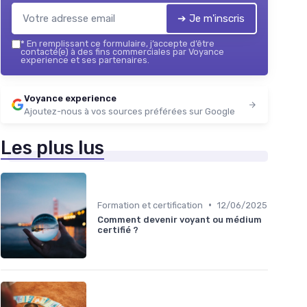
➔ Je m'inscris
*
En remplissant ce formulaire, j’accepte d’être
contacté(e) à des fins commerciales par Voyance
experience et ses partenaires.
Voyance experience
Ajoutez-nous à vos sources préférées sur Google
Les plus lus
•
Formation et certification
12/06/2025
Comment devenir voyant ou médium
certifié ?