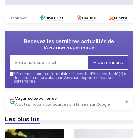
Résumer
ChatGPT
Claude
Mistral
Recevez les dernières actualités de
Voyance experience
➔ Je m'inscris
*
En remplissant ce formulaire, j’accepte d’être contacté(e) à
des fins commerciales par Voyance experience et ses
partenaires.
Voyance experience
Ajoutez-nous à vos sources préférées sur Google
Les plus lus