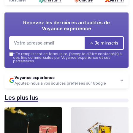
Résumer
ChatGPT
Claude
Mistral
Recevez les dernières actualités de
Voyance experience
➔ Je m'inscris
*
En remplissant ce formulaire, j’accepte d’être contacté(e) à
des fins commerciales par Voyance experience et ses
partenaires.
Voyance experience
Ajoutez-nous à vos sources préférées sur Google
Les plus lus