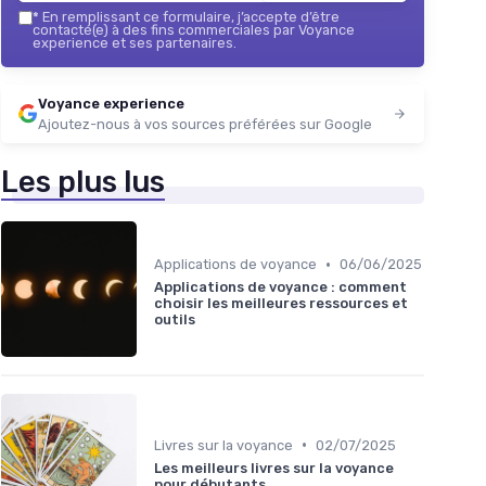
*
En remplissant ce formulaire, j’accepte d’être
contacté(e) à des fins commerciales par Voyance
experience et ses partenaires.
Voyance experience
Ajoutez-nous à vos sources préférées sur Google
Les plus lus
•
Applications de voyance
06/06/2025
Applications de voyance : comment
choisir les meilleures ressources et
outils
•
Livres sur la voyance
02/07/2025
Les meilleurs livres sur la voyance
pour débutants