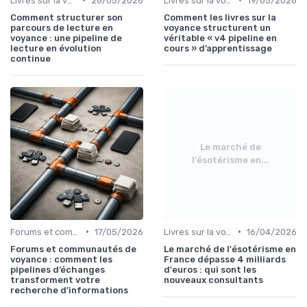
Livres sur la voyance
26/05/2026
Livres sur la voyance
19/05/2026
Comment structurer son
Comment les livres sur la
parcours de lecture en
voyance structurent un
voyance : une pipeline de
véritable « v4 pipeline en
lecture en évolution
cours » d’apprentissage
continue
Le marché de
l'ésotérisme en...
•
•
Forums et communautés
17/05/2026
Livres sur la voyance
16/04/2026
Forums et communautés de
Le marché de l'ésotérisme en
voyance : comment les
France dépasse 4 milliards
pipelines d’échanges
d'euros : qui sont les
transforment votre
nouveaux consultants
recherche d’informations