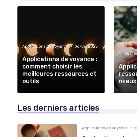
•
Applications de voyance
06/06/2025
Applicati
Applications de voyance :
comment choisir les
Applic
meilleures ressources et
ressou
outils
mieux
Les derniers articles
•
Applications de voyance
1