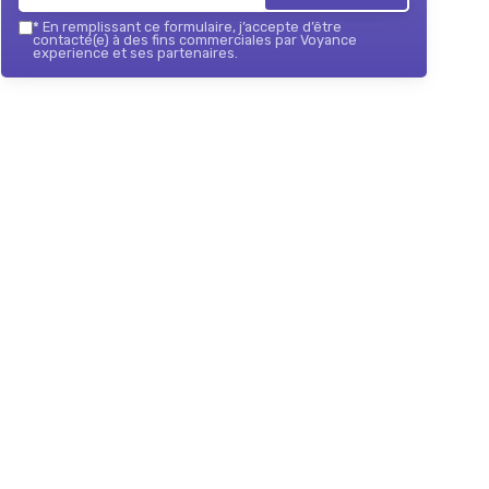
*
En remplissant ce formulaire, j’accepte d’être
contacté(e) à des fins commerciales par Voyance
experience et ses partenaires.