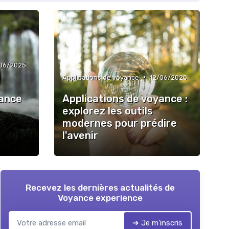
06/2025
•
Applications de voyance
12/06/2025
yance
Applications de voyance :
explorez les outils
modernes pour prédire
l'avenir
Recevez les dernières actualités de
Voyance experience
➔ Je m'inscris