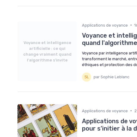
•
Applications de voyance
1
Voyance et intellig
quand l'algorithme
Voyance et intelligence
artificielle : ce qui
Voyance par intelligence artif
change vraiment quand
transforment le marché, entr
l'algorithme s'invite
éthiques et protection des d
par Sophie Leblanc
•
Applications de voyance
2
Applications de vo
pour s’initier à la 