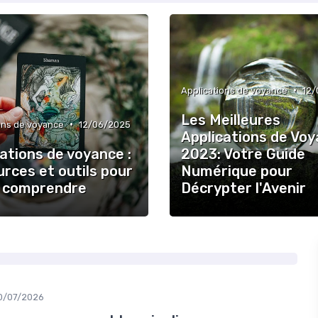
•
Applications de voyance
12/
Les Meilleures
•
ons de voyance
12/06/2025
Applications de Vo
ations de voyance :
2023: Votre Guide
rces et outils pour
Numérique pour
 comprendre
Décrypter l'Avenir
0/07/2026