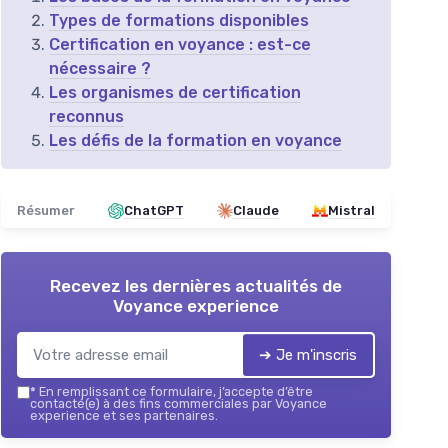
Types de formations disponibles
Certification en voyance : est-ce
nécessaire ?
Les organismes de certification
reconnus
Les défis de la formation en voyance
Résumer
ChatGPT
Claude
Mistral
Recevez les dernières actualités de
Voyance experience
➔ Je m'inscris
*
En remplissant ce formulaire, j’accepte d’être
contacté(e) à des fins commerciales par Voyance
experience et ses partenaires.