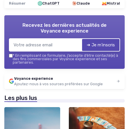
Résumer
ChatGPT
Claude
Mistral
Recevez les dernières actualités de
Voyance experience
➔ Je m'inscris
*
En remplissant ce formulaire, j’accepte d’être contacté(e) à
des fins commerciales par Voyance experience et ses
partenaires.
Voyance experience
Ajoutez-nous à vos sources préférées sur Google
Les plus lus