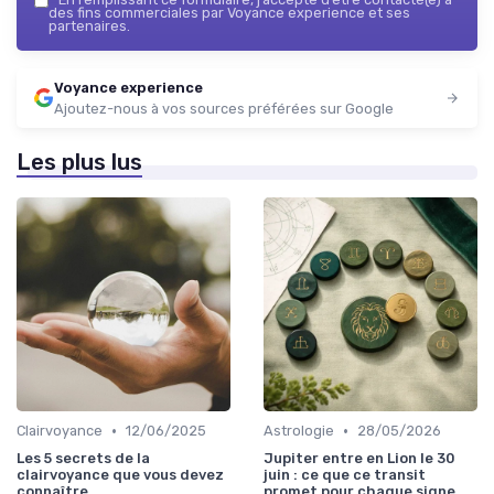
des fins commerciales par Voyance experience et ses
partenaires.
Voyance experience
Ajoutez-nous à vos sources préférées sur Google
Les plus lus
•
•
Clairvoyance
12/06/2025
Astrologie
28/05/2026
Les 5 secrets de la
Jupiter entre en Lion le 30
clairvoyance que vous devez
juin : ce que ce transit
connaître
promet pour chaque signe