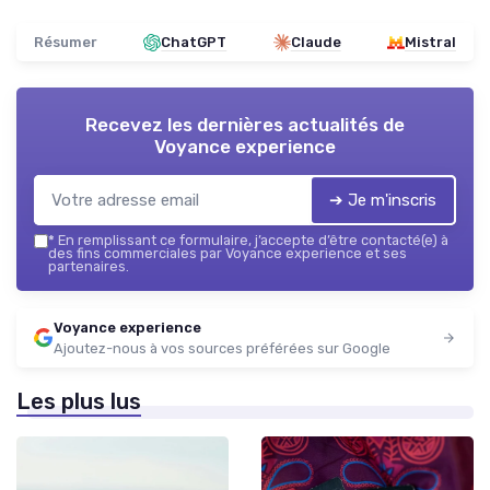
Résumer
ChatGPT
Claude
Mistral
Recevez les dernières actualités de
Voyance experience
➔ Je m'inscris
*
En remplissant ce formulaire, j’accepte d’être contacté(e) à
des fins commerciales par Voyance experience et ses
partenaires.
Voyance experience
Ajoutez-nous à vos sources préférées sur Google
Les plus lus