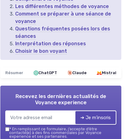
Les différentes méthodes de voyance
Comment se préparer à une séance de
voyance
Questions fréquentes posées lors des
séances
Interprétation des réponses
Choisir le bon voyant
Résumer
ChatGPT
Claude
Mistral
Recevez les dernières actualités de
Voyance experience
➔ Je m'inscris
*
En remplissant ce formulaire, j’accepte d’être
contacté(e) à des fins commerciales par Voyance
experience et ses partenaires.