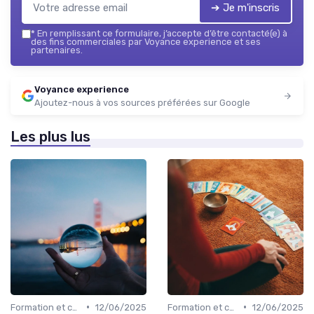
➔ Je m'inscris
*
En remplissant ce formulaire, j’accepte d’être contacté(e) à
des fins commerciales par Voyance experience et ses
partenaires.
Voyance experience
Ajoutez-nous à vos sources préférées sur Google
Les plus lus
•
•
Formation et certification
12/06/2025
Formation et certification
12/06/2025