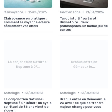
•
•
Clairvoyance
16/05/2026
Tarot en ligne
21/04/2026
Clairvoyance en pratique :
Tarot intuitif ou tarot
comment la voyance éclaire
divinatoire : deux
réellement vos choix
philosophies, un même jeu de
cartes
La conjonction Saturne-
Uranus entre en
Neptune à 0°...
Gémeaux le...
•
•
Astrologie
16/04/2026
Astrologie
16/04/2026
La conjonction Saturne-
Uranus entre en Gémeaux le
Neptune à 0° Bélier : un cycle
26 avril : ce que ce transit
spirituel de 36 ans vient de
majeur change pour vous
s'ouvrir