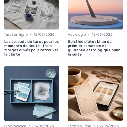
•
•
Tarot en ligne
12/06/2026
Astrologie
12/06/2026
Les spreads de tarot pour les
Solstice d'été : bilan du
moments de doute : trois
premier semestre et
tirages ciblés pour retrouver
guidance astrologique pour
la clarté
la suite
•
•
Clairvoyance
03/06/2026
Tarot en ligne
02/06/2026