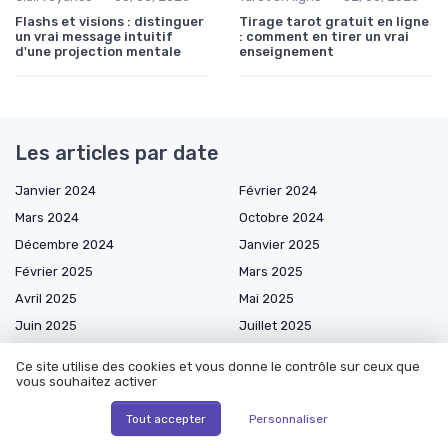
Flashs et visions : distinguer
Tirage tarot gratuit en ligne
un vrai message intuitif
: comment en tirer un vrai
d'une projection mentale
enseignement
Les articles par date
Janvier 2024
Février 2024
Mars 2024
Octobre 2024
Décembre 2024
Janvier 2025
Février 2025
Mars 2025
Avril 2025
Mai 2025
Juin 2025
Juillet 2025
Août 2025
Septembre 2025
Ce site utilise des cookies et vous donne le contrôle sur ceux que
Octobre 2025
Novembre 2025
vous souhaitez activer
Décembre 2025
Janvier 2026
Tout accepter
Personnaliser
Février 2026
Mars 2026