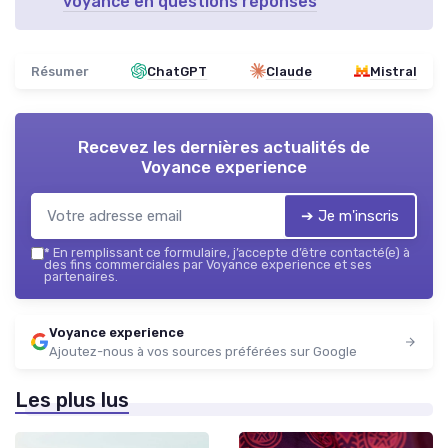
voyance en questions réponses
Résumer
ChatGPT
Claude
Mistral
Recevez les dernières actualités de
Voyance experience
➔ Je m'inscris
*
En remplissant ce formulaire, j’accepte d’être contacté(e) à
des fins commerciales par Voyance experience et ses
partenaires.
Voyance experience
Ajoutez-nous à vos sources préférées sur Google
Les plus lus