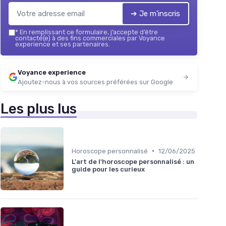
➔ Je m'inscris
*
En remplissant ce formulaire, j’accepte d’être
contacté(e) à des fins commerciales par Voyance
experience et ses partenaires.
Voyance experience
Ajoutez-nous à vos sources préférées sur Google
Les plus lus
•
Horoscope personnalisé
12/06/2025
L'art de l'horoscope personnalisé : un
guide pour les curieux