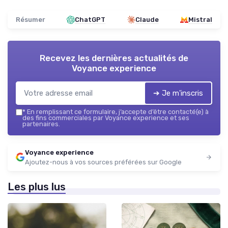
Résumer
ChatGPT
Claude
Mistral
Recevez les dernières actualités de
Voyance experience
➔ Je m'inscris
*
En remplissant ce formulaire, j’accepte d’être contacté(e) à
des fins commerciales par Voyance experience et ses
partenaires.
Voyance experience
Ajoutez-nous à vos sources préférées sur Google
Les plus lus