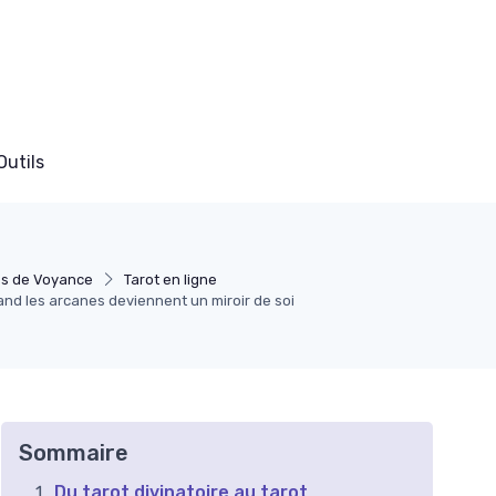
Outils
es de Voyance
Tarot en ligne
and les arcanes deviennent un miroir de soi
Sommaire
Du tarot divinatoire au tarot