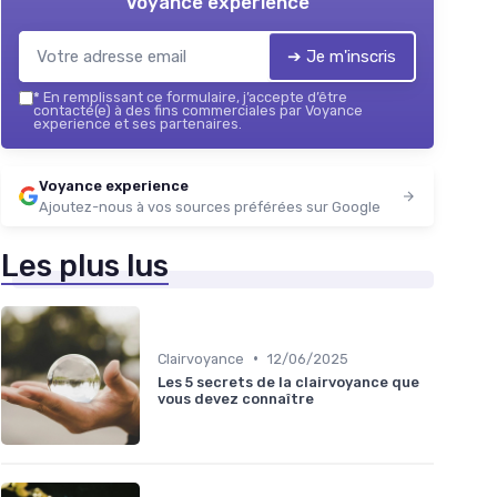
Voyance experience
➔ Je m'inscris
*
En remplissant ce formulaire, j’accepte d’être
contacté(e) à des fins commerciales par Voyance
experience et ses partenaires.
Voyance experience
Ajoutez-nous à vos sources préférées sur Google
Les plus lus
•
Clairvoyance
12/06/2025
Les 5 secrets de la clairvoyance que
vous devez connaître