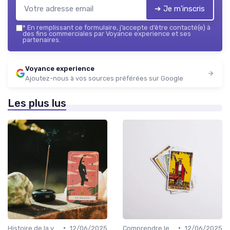
➔ Je m'inscris
*
En remplissant ce formulaire, j’accepte d’être contacté(e) à
des fins commerciales par Voyance experience et ses
partenaires.
Voyance experience
Ajoutez-nous à vos sources préférées sur Google
Les plus lus
•
•
Histoire de la voyance
12/06/2025
Comprendre les symboles et signes
12/06/2025